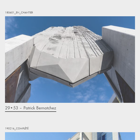
180601_EN_CHANTIER
29•53 – Patrick Bernatchez
190216_COMPLÉTÉ