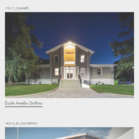
170117_COMPLÉTÉ
École Amélio Dolfino
180215_EN_CONCEPTION