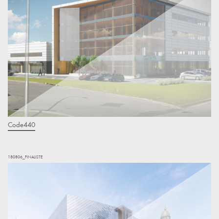
Code440
180806_FINALISTE