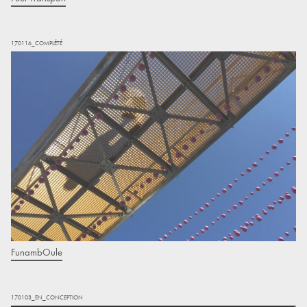
170116_COMPLÉTÉ
FunambOule
170103_EN_CONCEPTION