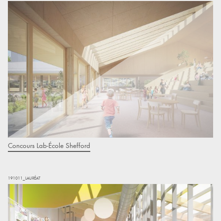
Concours Lab-École Shefford
191011_LAURÉAT